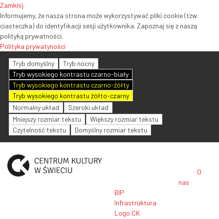
Zamknij
Informujemy, że nasza strona może wykorzystywać pliki cookie (tzw.
ciasteczka) do identyfikacji sesji użytkownika. Zapoznaj się z naszą
polityką prywatności.
Polityka prywatyności
Tryb domyślny
Tryb nocny
Tryb wysokiego kontrastu czarno-biały
Tryb wysokiego kontrastu czarno-żółty
Tryb wysokiego kontrastu żółto-czarny
Normalny układ
Szeroki układ
Mniejszy rozmiar tekstu
Większy rozmiar tekstu
Czytelność tekstu
Domyślny rozmiar tekstu
O
nas
BIP
Infrastruktura
Logo CK