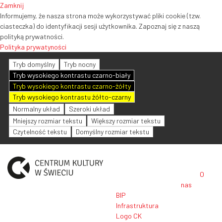
Zamknij
Informujemy, że nasza strona może wykorzystywać pliki cookie (tzw.
ciasteczka) do identyfikacji sesji użytkownika. Zapoznaj się z naszą
polityką prywatności.
Polityka prywatyności
Tryb domyślny
Tryb nocny
Tryb wysokiego kontrastu czarno-biały
Tryb wysokiego kontrastu czarno-żółty
Tryb wysokiego kontrastu żółto-czarny
Normalny układ
Szeroki układ
Mniejszy rozmiar tekstu
Większy rozmiar tekstu
Czytelność tekstu
Domyślny rozmiar tekstu
O
nas
BIP
Infrastruktura
Logo CK