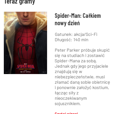
Teraz gramy
Spider-Man: Całkiem
nowy dzień
Gatunek:
akcja/Sci-Fi
Długość:
140 min
Peter Parker próbuje skupić
się na studiach i zostawić
Spider-Mana za sobą.
Jednak gdy jego przyjaciele
znajdują się w
niebezpieczeństwie, musi
złamać daną sobie obietnicę
i ponownie założyć kostium,
łącząc siły z
nieoczekiwanym
sojusznikiem.
Czytaj więcej...