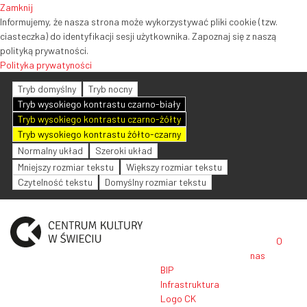
Zamknij
Informujemy, że nasza strona może wykorzystywać pliki cookie (tzw.
ciasteczka) do identyfikacji sesji użytkownika. Zapoznaj się z naszą
polityką prywatności.
Polityka prywatyności
Tryb domyślny
Tryb nocny
Tryb wysokiego kontrastu czarno-biały
Tryb wysokiego kontrastu czarno-żółty
Tryb wysokiego kontrastu żółto-czarny
Normalny układ
Szeroki układ
Mniejszy rozmiar tekstu
Większy rozmiar tekstu
Czytelność tekstu
Domyślny rozmiar tekstu
O
nas
BIP
Infrastruktura
Logo CK