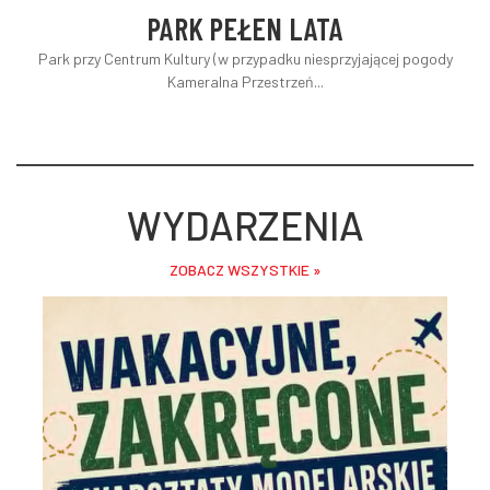
PARK PEŁEN LATA
Park przy Centrum Kultury (w przypadku niesprzyjającej pogody
Kameralna Przestrzeń...
WYDARZENIA
ZOBACZ WSZYSTKIE »