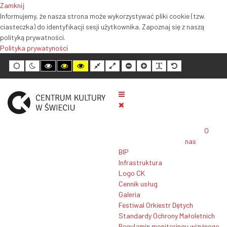
Zamknij
Informujemy, że nasza strona może wykorzystywać pliki cookie (tzw.
ciasteczka) do identyfikacji sesji użytkownika. Zapoznaj się z naszą
polityką prywatności.
Polityka prywatyności
Tryb
Tryb
Tryb
Tryb
Tryb
Normalny
Szeroki
Mniejszy
Większy
Czytelność
Domyślny
domyślny
nocny
wysokiego
wysokiego
wysokiego
układ
układ
rozmiar
rozmiar
tekstu
rozmiar
kontrastu
kontrastu
kontrastu
tekstu
tekstu
tekstu
czarno-
czarno-
żółto-
biały
żółty
czarny
O
nas
BIP
Infrastruktura
Logo CK
Cennik usług
Galeria
Festiwal Orkiestr Dętych
Standardy Ochrony Małoletnich
Regulamin monitoringu wizyjnego