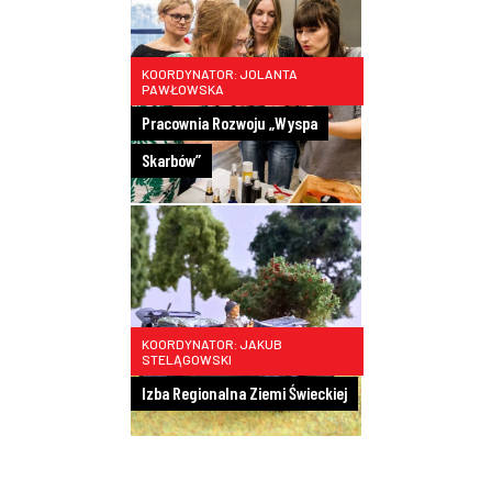
KOORDYNATOR: JOLANTA
PAWŁOWSKA
Pracownia Rozwoju „Wyspa
Skarbów”
KOORDYNATOR: JAKUB
STELĄGOWSKI
Izba Regionalna Ziemi Świeckiej