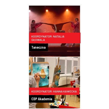
KOORDYNATOR: NATALIA
GŁOWALA
Taneczna
KOORDYNATOR: HANNA KAWECKA
CDP Akademia