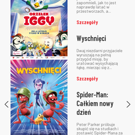
zapomnieli, jak to jest
naprawdę latać w
przestworzach, a...
Szczegóły
Wyschnięci
Dwaj niezdarni przyjaciele
wyruszają na pełną
przygód misję, by
uratować wysychającą
łąkę, mierząc się z...
Szczegóły
Previous
Spider-Man:
article
Całkiem nowy
dzień
Peter Parker próbuje
skupić się na studiach i
zostawić Spider-Mana za