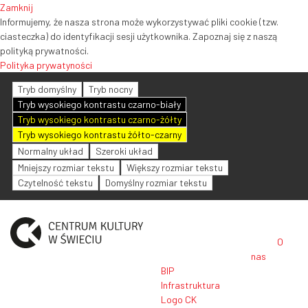
Zamknij
Informujemy, że nasza strona może wykorzystywać pliki cookie (tzw.
ciasteczka) do identyfikacji sesji użytkownika. Zapoznaj się z naszą
polityką prywatności.
Polityka prywatyności
Tryb domyślny
Tryb nocny
Tryb wysokiego kontrastu czarno-biały
Tryb wysokiego kontrastu czarno-żółty
Tryb wysokiego kontrastu żółto-czarny
Normalny układ
Szeroki układ
Mniejszy rozmiar tekstu
Większy rozmiar tekstu
Czytelność tekstu
Domyślny rozmiar tekstu
O
nas
BIP
Infrastruktura
Logo CK