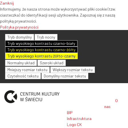
Zamknij
Informujemy, że nasza strona może wykorzystywać pliki cookie (tzw.
ciasteczka) do identyfikacji sesji użytkownika. Zapoznaj się z naszą
polityką prywatności.
Polityka prywatyności
Tryb domyślny
Tryb nocny
Tryb wysokiego kontrastu czarno-biały
Tryb wysokiego kontrastu czarno-żółty
Tryb wysokiego kontrastu żółto-czarny
Normalny układ
Szeroki układ
Mniejszy rozmiar tekstu
Większy rozmiar tekstu
Czytelność tekstu
Domyślny rozmiar tekstu
O
nas
BIP
Infrastruktura
Logo CK