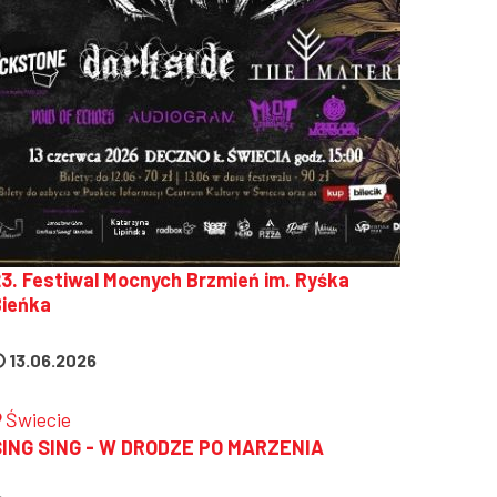
3. Festiwal Mocnych Brzmień im. Ryśka
Bieńka
13.06.2026
Świecie
SING SING - W DRODZE PO MARZENIA