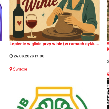
Lepienie w glinie przy winie (w ramach cyklu...
W
K
24.06.2026 17:00
Świecie