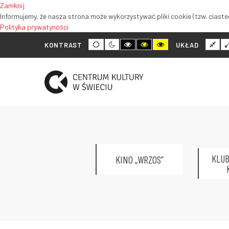
Zamknij
Informujemy, że nasza strona może wykorzystywać pliki cookie (tzw. ciastec
Polityka prywatyności
Tryb
Tryb
Tryb
Tryb
Tryb
Nor
KONTRAST
UKŁAD
domyślny
nocny
wysokiego
wysokiego
wysokiego
ukł
kontrastu
kontrastu
kontrastu
czarno-
czarno-
żółto-
biały
żółty
czarny
KLUB
KINO „WRZOS”