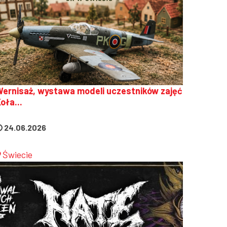
ernisaż, wystawa modeli uczestników zajęć
oła...
24.06.2026
Świecie