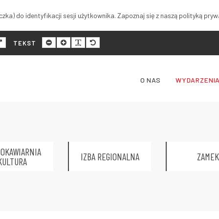
zka) do identyfikacji sesji użytkownika. Zapoznaj się z naszą polityką pryw
malny
Szeroki
Mniejszy
Większy
Czytelność
Domyślny
TEKST
ad
układ
rozmiar
rozmiar
tekstu
rozmiar
tekstu
tekstu
tekstu
O NAS
WYDARZENI
OKAWIARNIA
IZBA REGIONALNA
ZAMEK
KULTURA