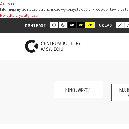
Zamknij
Informujemy, że nasza strona może wykorzystywać pliki cookie (tzw. ciastec
Polityka prywatyności
Tryb
Tryb
Tryb
Tryb
Tryb
Nor
KONTRAST
UKŁAD
domyślny
nocny
wysokiego
wysokiego
wysokiego
ukł
kontrastu
kontrastu
kontrastu
czarno-
czarno-
żółto-
biały
żółty
czarny
KLUB
KINO „WRZOS”