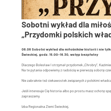
Sobotni wykład dla miłośni
„Przydomki polskich wła
06.06 Sobotni wykład dla miłośników historii i nie ty
Świeckiej, godz. 15.00–16.30, wstęp bezpłatny
Dlaczego Bolesław I otrzymał przydomek „Chrobry”, Kazimierz 
Na te pytania odpowiemy z radością w pierwszą sobotę czerw
Nie zabraknie też ciekawostek związanych z polskimi władc
Jeśli interesuje Cię historia albo po prostu masz ochotę 
zapraszamy.
Izba Regionalna Ziemi Świeckiej,