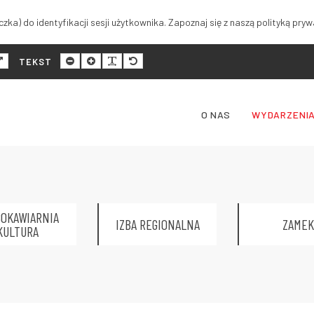
zka) do identyfikacji sesji użytkownika. Zapoznaj się z naszą polityką pryw
malny
Szeroki
Mniejszy
Większy
Czytelność
Domyślny
TEKST
ad
układ
rozmiar
rozmiar
tekstu
rozmiar
tekstu
tekstu
tekstu
O NAS
WYDARZENI
OKAWIARNIA
IZBA REGIONALNA
ZAMEK
KULTURA