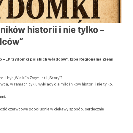
ków historii i nie tylko –
dców”
lko – „Przydomki polskich władców”, Izba Regionalna Ziemi
III był „Wielki”a Zygmunt I „Stary”?
ca, w ramach cyklu wykłady dla miłośników historii i nie tylko.
ami.
spędzić czerwcowe popołudnie w ciekawy sposób, serdecznie