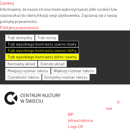
Zamknij
Informujemy, że nasza strona może wykorzystywać pliki cookie (tzw.
ciasteczka) do identyfikacji sesji użytkownika. Zapoznaj się z naszą
polityką prywatności.
Polityka prywatyności
Tryb domyślny
Tryb nocny
Tryb wysokiego kontrastu czarno-biały
Tryb wysokiego kontrastu czarno-żółty
Tryb wysokiego kontrastu żółto-czarny
Normalny układ
Szeroki układ
Mniejszy rozmiar tekstu
Większy rozmiar tekstu
Czytelność tekstu
Domyślny rozmiar tekstu
O
nas
BIP
Infrastruktura
Logo CK