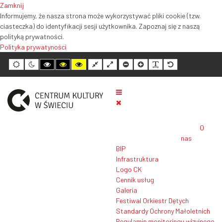
Zamknij
Informujemy, że nasza strona może wykorzystywać pliki cookie (tzw.
ciasteczka) do identyfikacji sesji użytkownika. Zapoznaj się z naszą
polityką prywatności.
Polityka prywatyności
Tryb
Tryb
Tryb
Tryb
Tryb
Normalny
Szeroki
Mniejszy
Większy
Czytelność
Domyślny
domyślny
nocny
wysokiego
wysokiego
wysokiego
układ
układ
rozmiar
rozmiar
tekstu
rozmiar
kontrastu
kontrastu
kontrastu
tekstu
tekstu
tekstu
czarno-
czarno-
żółto-
biały
żółty
czarny
O
nas
BIP
Infrastruktura
Logo CK
Cennik usług
Galeria
Festiwal Orkiestr Dętych
Standardy Ochrony Małoletnich
Regulamin monitoringu wizyjnego