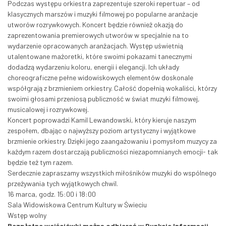
Podczas występu orkiestra zaprezentuje szeroki repertuar – od
klasycznych marszów i muzyki filmowej po popularne aranżacje
utworów rozrywkowych. Koncert będzie również okazją do
zaprezentowania premierowych utworów w specjalnie na to
wydarzenie opracowanych aranżacjach. Występ uświetnią
utalentowane mażoretki, które swoimi pokazami tanecznymi
dodadzą wydarzeniu koloru, energii i elegancji. Ich układy
choreograficzne pełne widowiskowych elementów doskonale
współgrają z brzmieniem orkiestry. Całość dopełnią wokaliści, którzy
swoimi głosami przeniosą publiczność w świat muzyki filmowej,
musicalowej i rozrywkowej.
Koncert poprowadzi Kamil Lewandowski, który kieruje naszym
zespołem, dbając o najwyższy poziom artystyczny i wyjątkowe
brzmienie orkiestry. Dzięki jego zaangażowaniu i pomysłom muzycy za
każdym razem dostarczają publiczności niezapomnianych emocji- tak
będzie też tym razem.
Serdecznie zapraszamy wszystkich miłośników muzyki do wspólnego
przeżywania tych wyjątkowych chwil.
16 marca, godz. 15:00 i 18:00
Sala Widowiskowa Centrum Kultury w Świeciu
Wstęp wolny
Bezpłatne wejściówki można odbierać w Punkcie Informacji