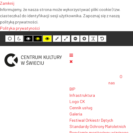
Zamknij
Informujemy, że nasza strona może wykorzystywać pliki cookie (tzw.
ciasteczka) do identyfikacji sesji użytkownika. Zapoznaj się z naszą
polityką prywatności.
Polityka prywatyności
Tryb
Tryb
Tryb
Tryb
Tryb
Normalny
Szeroki
Mniejszy
Większy
Czytelność
Domyślny
domyślny
nocny
wysokiego
wysokiego
wysokiego
układ
układ
rozmiar
rozmiar
tekstu
rozmiar
kontrastu
kontrastu
kontrastu
tekstu
tekstu
tekstu
czarno-
czarno-
żółto-
biały
żółty
czarny
O
nas
BIP
Infrastruktura
Logo CK
Cennik usług
Galeria
Festiwal Orkiestr Dętych
Standardy Ochrony Małoletnich
Regulamin monitoringu wizyjnego