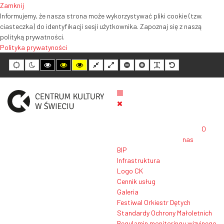
Zamknij
Informujemy, że nasza strona może wykorzystywać pliki cookie (tzw.
ciasteczka) do identyfikacji sesji użytkownika. Zapoznaj się z naszą
polityką prywatności.
Polityka prywatyności
Tryb
Tryb
Tryb
Tryb
Tryb
Normalny
Szeroki
Mniejszy
Większy
Czytelność
Domyślny
domyślny
nocny
wysokiego
wysokiego
wysokiego
układ
układ
rozmiar
rozmiar
tekstu
rozmiar
kontrastu
kontrastu
kontrastu
tekstu
tekstu
tekstu
czarno-
czarno-
żółto-
biały
żółty
czarny
O
nas
BIP
Infrastruktura
Logo CK
Cennik usług
Galeria
Festiwal Orkiestr Dętych
Standardy Ochrony Małoletnich
Regulamin monitoringu wizyjnego