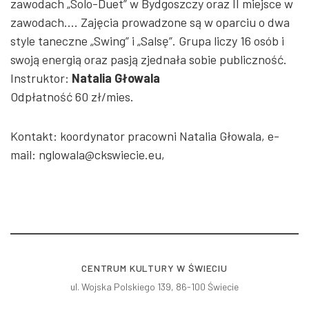
zawodach „Solo-Duet” w Bydgoszczy oraz II miejsce w
zawodach.... Zajęcia prowadzone są w oparciu o dwa
style taneczne „Swing” i „Salsę”. Grupa liczy 16 osób i
swoją energią oraz pasją zjednała sobie publiczność.
Instruktor:
Natalia Głowala
Odpłatność 60 zł/mies.
Kontakt: koordynator pracowni Natalia Głowala, e-
mail:
nglowala@
ckswiecie
.eu
,
CENTRUM KULTURY W ŚWIECIU
ul. Wojska Polskiego 139, 86-100 Świecie