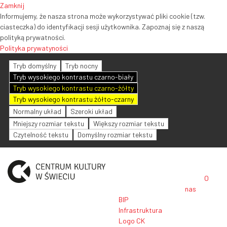
Zamknij
Informujemy, że nasza strona może wykorzystywać pliki cookie (tzw.
ciasteczka) do identyfikacji sesji użytkownika. Zapoznaj się z naszą
polityką prywatności.
Polityka prywatyności
Tryb domyślny
Tryb nocny
Tryb wysokiego kontrastu czarno-biały
Tryb wysokiego kontrastu czarno-żółty
Tryb wysokiego kontrastu żółto-czarny
Normalny układ
Szeroki układ
Mniejszy rozmiar tekstu
Większy rozmiar tekstu
Czytelność tekstu
Domyślny rozmiar tekstu
O
nas
BIP
Infrastruktura
Logo CK