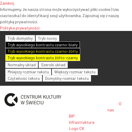
Zamknij
Informujemy, że nasza strona może wykorzystywać pliki cookie (tzw.
ciasteczka) do identyfikacji sesji użytkownika. Zapoznaj się z naszą
polityką prywatności.
Polityka prywatyności
Tryb domyślny
Tryb nocny
Tryb wysokiego kontrastu czarno-biały
Tryb wysokiego kontrastu czarno-żółty
Tryb wysokiego kontrastu żółto-czarny
Normalny układ
Szeroki układ
Mniejszy rozmiar tekstu
Większy rozmiar tekstu
Czytelność tekstu
Domyślny rozmiar tekstu
O
nas
BIP
Infrastruktura
Logo CK