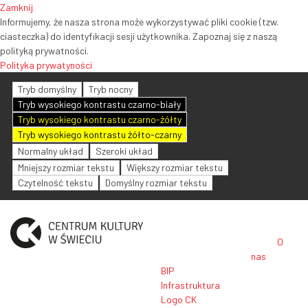
Zamknij
Informujemy, że nasza strona może wykorzystywać pliki cookie (tzw.
ciasteczka) do identyfikacji sesji użytkownika. Zapoznaj się z naszą
polityką prywatności.
Polityka prywatyności
Tryb domyślny
Tryb nocny
Tryb wysokiego kontrastu czarno-biały
Tryb wysokiego kontrastu czarno-żółty
Tryb wysokiego kontrastu żółto-czarny
Normalny układ
Szeroki układ
Mniejszy rozmiar tekstu
Większy rozmiar tekstu
Czytelność tekstu
Domyślny rozmiar tekstu
O
nas
BIP
Infrastruktura
Logo CK