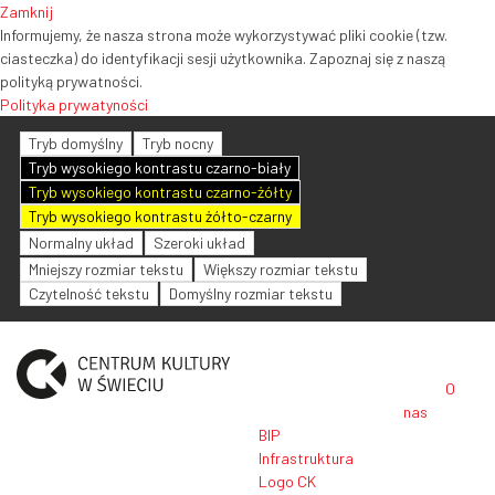
Zamknij
Informujemy, że nasza strona może wykorzystywać pliki cookie (tzw.
ciasteczka) do identyfikacji sesji użytkownika. Zapoznaj się z naszą
polityką prywatności.
Polityka prywatyności
Tryb domyślny
Tryb nocny
Tryb wysokiego kontrastu czarno-biały
Tryb wysokiego kontrastu czarno-żółty
Tryb wysokiego kontrastu żółto-czarny
Normalny układ
Szeroki układ
Mniejszy rozmiar tekstu
Większy rozmiar tekstu
Czytelność tekstu
Domyślny rozmiar tekstu
O
nas
BIP
Infrastruktura
Logo CK