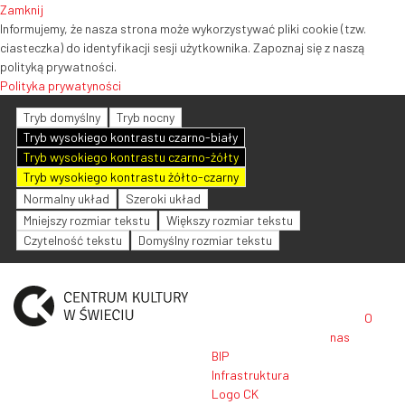
Zamknij
Informujemy, że nasza strona może wykorzystywać pliki cookie (tzw.
ciasteczka) do identyfikacji sesji użytkownika. Zapoznaj się z naszą
polityką prywatności.
Polityka prywatyności
Tryb domyślny
Tryb nocny
Tryb wysokiego kontrastu czarno-biały
Tryb wysokiego kontrastu czarno-żółty
Tryb wysokiego kontrastu żółto-czarny
Normalny układ
Szeroki układ
Mniejszy rozmiar tekstu
Większy rozmiar tekstu
Czytelność tekstu
Domyślny rozmiar tekstu
O
nas
BIP
Infrastruktura
Logo CK