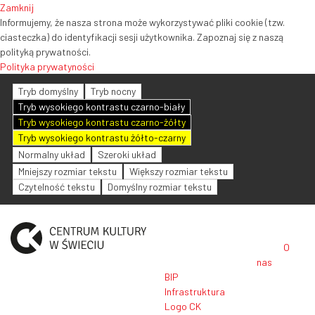
Zamknij
Informujemy, że nasza strona może wykorzystywać pliki cookie (tzw.
ciasteczka) do identyfikacji sesji użytkownika. Zapoznaj się z naszą
polityką prywatności.
Polityka prywatyności
Tryb domyślny
Tryb nocny
Tryb wysokiego kontrastu czarno-biały
Tryb wysokiego kontrastu czarno-żółty
Tryb wysokiego kontrastu żółto-czarny
Normalny układ
Szeroki układ
Mniejszy rozmiar tekstu
Większy rozmiar tekstu
Czytelność tekstu
Domyślny rozmiar tekstu
O
nas
BIP
Infrastruktura
Logo CK