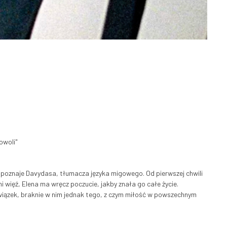
owoli"
i poznaje Davydasa, tłumacza języka migowego. Od pierwszej chwili
mi więź, Elena ma wręcz poczucie, jakby znała go całe życie.
wiązek, braknie w nim jednak tego, z czym miłość w powszechnym