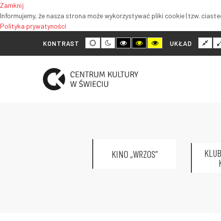
Zamknij
Informujemy, że nasza strona może wykorzystywać pliki cookie (tzw. ciastec
Polityka prywatyności
Tryb
Tryb
Tryb
Tryb
Tryb
Nor
KONTRAST
UKŁAD
domyślny
nocny
wysokiego
wysokiego
wysokiego
ukł
kontrastu
kontrastu
kontrastu
czarno-
czarno-
żółto-
biały
żółty
czarny
KLUB
KINO „WRZOS”