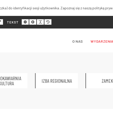
zka) do identyfikacji sesji użytkownika. Zapoznaj się z naszą polityką pryw
malny
Szeroki
Mniejszy
Większy
Czytelność
Domyślny
TEKST
ad
układ
rozmiar
rozmiar
tekstu
rozmiar
tekstu
tekstu
tekstu
O NAS
WYDARZENI
OKAWIARNIA
IZBA REGIONALNA
ZAMEK
KULTURA