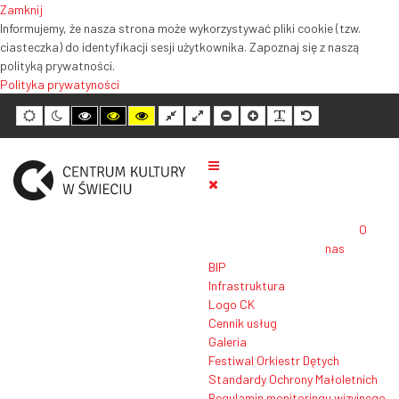
Zamknij
Informujemy, że nasza strona może wykorzystywać pliki cookie (tzw.
ciasteczka) do identyfikacji sesji użytkownika. Zapoznaj się z naszą
polityką prywatności.
Polityka prywatyności
Tryb
Tryb
Tryb
Tryb
Tryb
Normalny
Szeroki
Mniejszy
Większy
Czytelność
Domyślny
domyślny
nocny
wysokiego
wysokiego
wysokiego
układ
układ
rozmiar
rozmiar
tekstu
rozmiar
kontrastu
kontrastu
kontrastu
tekstu
tekstu
tekstu
czarno-
czarno-
żółto-
biały
żółty
czarny
O
nas
BIP
Infrastruktura
Logo CK
Cennik usług
Galeria
Festiwal Orkiestr Dętych
Standardy Ochrony Małoletnich
Regulamin monitoringu wizyjnego