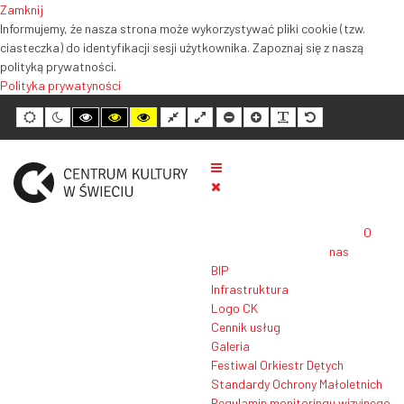
Zamknij
Informujemy, że nasza strona może wykorzystywać pliki cookie (tzw.
ciasteczka) do identyfikacji sesji użytkownika. Zapoznaj się z naszą
polityką prywatności.
Polityka prywatyności
Tryb
Tryb
Tryb
Tryb
Tryb
Normalny
Szeroki
Mniejszy
Większy
Czytelność
Domyślny
domyślny
nocny
wysokiego
wysokiego
wysokiego
układ
układ
rozmiar
rozmiar
tekstu
rozmiar
kontrastu
kontrastu
kontrastu
tekstu
tekstu
tekstu
czarno-
czarno-
żółto-
biały
żółty
czarny
O
nas
BIP
Infrastruktura
Logo CK
Cennik usług
Galeria
Festiwal Orkiestr Dętych
Standardy Ochrony Małoletnich
Regulamin monitoringu wizyjnego