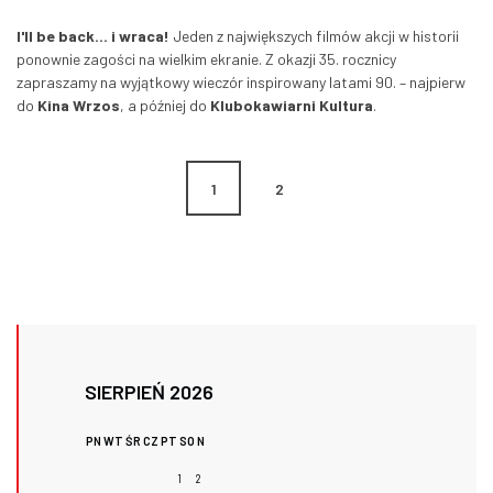
I'll be back... i wraca!
Jeden z największych filmów akcji w historii
ponownie zagości na wielkim ekranie. Z okazji 35. rocznicy
zapraszamy na wyjątkowy wieczór inspirowany latami 90. – najpierw
do
Kina Wrzos
, a później do
Klubokawiarni Kultura
.
1
2
SIERPIEŃ 2026
PN
WT
ŚR
CZ
PT
SO
N
1
2