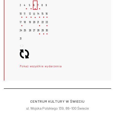
3
4
5
6
7
8
9
10
11
12
14
15
16
13
17
18
19
20
21
22
23
24
25
26
27
28
29
30
31
Pokaż wszystkie wydarzenia
CENTRUM KULTURY W ŚWIECIU
ul. Wojska Polskiego 139, 86-100 Świecie