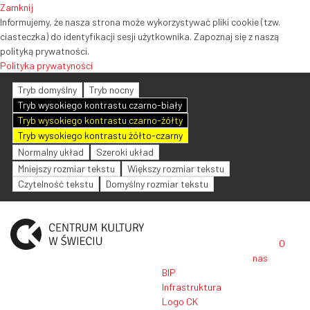
Zamknij
Informujemy, że nasza strona może wykorzystywać pliki cookie (tzw.
ciasteczka) do identyfikacji sesji użytkownika. Zapoznaj się z naszą
polityką prywatności.
Polityka prywatyności
Tryb domyślny
Tryb nocny
Tryb wysokiego kontrastu czarno-biały
Tryb wysokiego kontrastu czarno-żółty
Tryb wysokiego kontrastu żółto-czarny
Normalny układ
Szeroki układ
Mniejszy rozmiar tekstu
Większy rozmiar tekstu
Czytelność tekstu
Domyślny rozmiar tekstu
O
nas
BIP
Infrastruktura
Logo CK